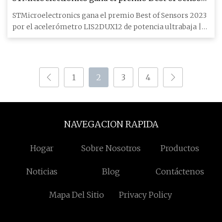
2023 por Ultralow
STMicroelectronics gana el premio Best of Sensors 2023
por el acelerómetro LIS2DUX12 de potencia ultrabaja |
Electróni
1
2
3
4
NAVEGACION RAPIDA
Hogar
Sobre Nosotros
Productos
Noticias
Blog
Contáctenos
Mapa Del Sitio
Privacy Policy