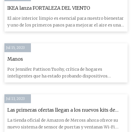
IKEA lanza FORTALEZA DEL VIENTO
El aire interior limpio es esencial para nuestro bienestar
y uno de los primeros pasos para mejorar el aire es una
mayo
Jul 15, 2023
Manos
Por Jennifer Pattison Tuohy, crítica de hogares
inteligentes que ha estado probando dispositivos
conectados desde 2013.
Jul 13, 2023
Las primeras ofertas llegan a los nuevos kits de
sensores para puertas y ventanas Meross HomeKit
La tienda oficial de Amazon de Meross ahora ofrece su
desde $ 14 (30% de descuento)
nuevo sistema de sensor de puertas y ventanas Wi-Fi